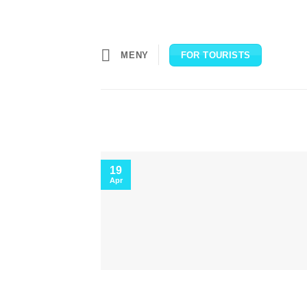
Skip
to
content
MENY
FOR TOURISTS
19
Apr