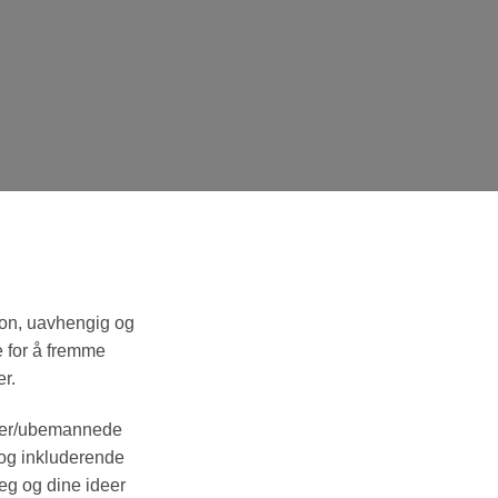
jon, uavhengig og
e for å fremme
er.
oner/ubemannede
 og inkluderende
eg og dine ideer