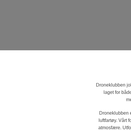
Droneklubben job
laget for båd
me
Droneklubben e
luftfartøy. Vår
atmosfære. Utfo