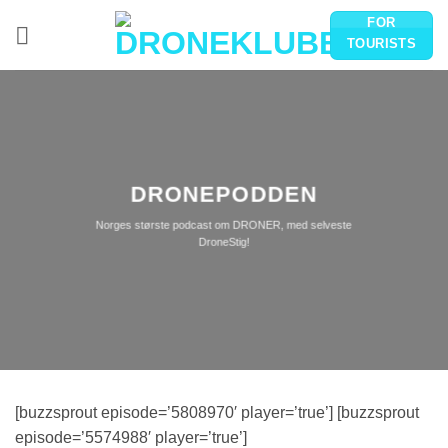
Skip
FOR
to
TOURISTS
content
DRONEPODDEN
Norges største podcast om DRONER, med selveste
DroneStig!
[buzzsprout episode=’5808970′ player=’true’] [buzzsprout
episode=’5574988′ player=’true’]