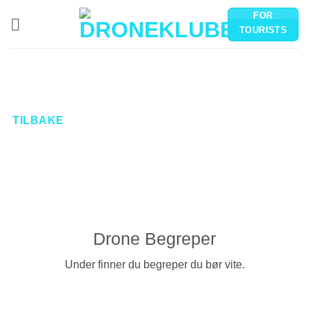
Skip
FOR
to
TOURISTS
content
TILBAKE
Drone Begreper
Under finner du begreper du bør vite.