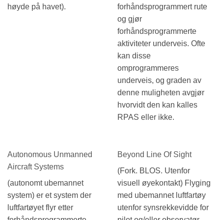
høyde på havet).
forhåndsprogrammert rute
og gjør
forhåndsprogrammerte
aktiviteter underveis. Ofte
kan disse
omprogrammeres
underveis, og graden av
denne muligheten avgjør
hvorvidt den kan kalles
RPAS eller ikke.
Autonomous Unmanned
Beyond Line Of Sight
Aircraft Systems
(Fork. BLOS. Utenfor
(autonomt ubemannet
visuell øyekontakt) Flyging
system) er et system der
med ubemannet luftfartøy
luftfartøyet flyr etter
utenfor synsrekkevidde for
forhåndsprogrammerte
pilot og/eller observatør.