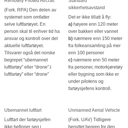
Remotely Piloted Aircraft
Standard
sikkerhetsavstand
(Fork. RPA) Den delen av
systemet som omfatter
Det er ikke tillatt å fly:
selve luftfartøyet. En
a)
høyere enn 120 meter
person skal til enhver tid ha
over bakken eller vannet
ansvar og kontroll over det
b)
nærmere enn 150 meter
aktuelle luftfartøyet.
fra folkeansamling på mer
Tilsvarer også det norske
enn 100 personer
begrepet “ubemannet
c)
nærmere enn 50 meter
luftfartøy” eller “drone”.t
fra personer, motorkjøretøy
luftfartøy” eller “drone”
eller bygning som ikke er
under pilotens og
fartøysjefens kontroll.
Ubemannet luftfart
Unmanned Aerial Vehicle
Luftfart der fartøysjefen
(Fork. UAV) Tidligere
ikke befinner seg i
benyttet begrep for den