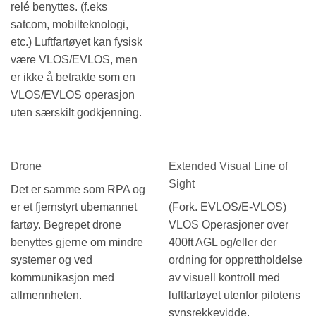
relé benyttes. (f.eks
satcom, mobilteknologi,
etc.) Luftfartøyet kan fysisk
være VLOS/EVLOS, men
er ikke å betrakte som en
VLOS/EVLOS operasjon
uten særskilt godkjenning.
Drone
Extended Visual Line of
Sight
Det er samme som RPA og
er et fjernstyrt ubemannet
(Fork. EVLOS/E-VLOS)
fartøy. Begrepet drone
VLOS Operasjoner over
benyttes gjerne om mindre
400ft AGL og/eller der
systemer og ved
ordning for opprettholdelse
kommunikasjon med
av visuell kontroll med
allmennheten.
luftfartøyet utenfor pilotens
synsrekkevidde.